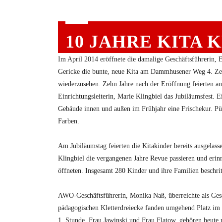
10 JAHRE KITA 
Im April 2014 eröffnete die damalige Geschäftsführerin, 
Gericke die bunte, neue Kita am Dammhusener Weg 4. Zehn
wiederzusehen. Zehn Jahre nach der Eröffnung feierten am
Einrichtungsleiterin, Marie Klingbiel das Jubiläumsfest. Ei
Gebäude innen und außen im Frühjahr eine Frischekur. Pün
Farben.
Am Jubiläumstag feierten die Kitakinder bereits ausgela
Klingbiel die vergangenen Jahre Revue passieren und erin
öffneten. Insgesamt 280 Kinder und ihre Familien beschrit
AWO-Geschäftsführerin, Monika Naß, überreichte als Ges
pädagogischen Kletterdreiecke fanden umgehend Platz im
1. Stunde, Frau Jawinski und Frau Flatow, gehören heut