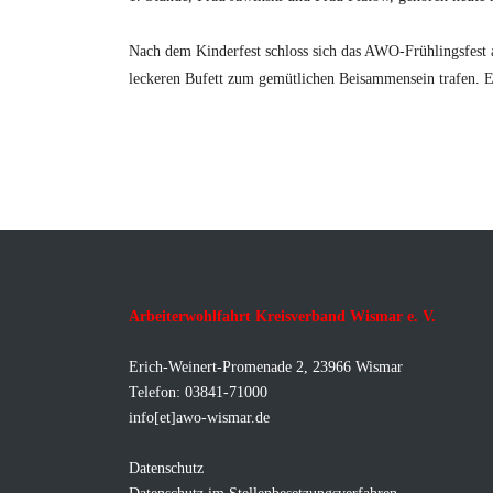
Nach dem Kinderfest schloss sich das AWO-Frühlingsfest a
leckeren Bufett zum gemütlichen Beisammensein trafen. Ein
Arbeiterwohlfahrt Kreisverband Wismar e. V.
Erich-Weinert-Promenade 2, 23966 Wismar
Telefon: 03841-71000
info[et]awo-wismar.de
Datenschutz