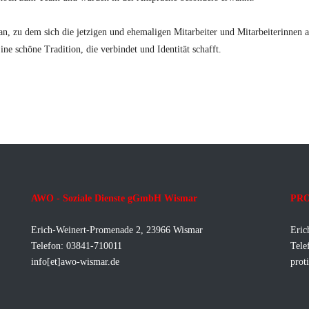
n, zu dem sich die jetzigen und ehemaligen Mitarbeiter und Mitarbeiterinnen 
e schöne Tradition, die verbindet und Identität schafft.
AWO - Soziale Dienste gGmbH Wismar
PRO
Erich-Weinert-Promenade 2, 23966 Wismar
Eric
Telefon: 03841-710011
Tele
info[et]awo-wismar.de
prot