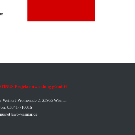
am
TINUS Projektentwicklung gGmbH
h-Weinert-Promenade 2, 23966 Wismar
fon: 03841-710016
inus[et]awo-wismar.de