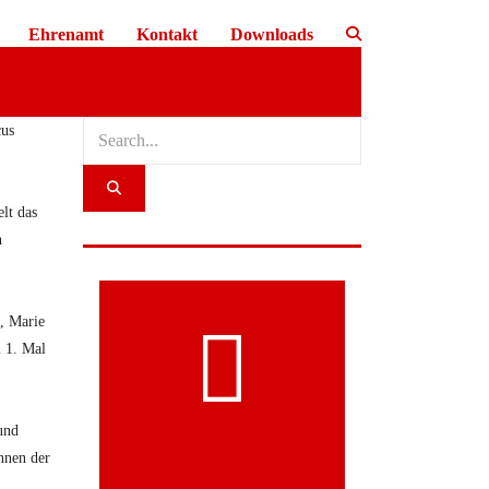
Ehrenamt
Kontakt
Downloads
cus
elt das
n
, Marie
m 1. Mal
und
MITGLIED
nnen der
WERDEN