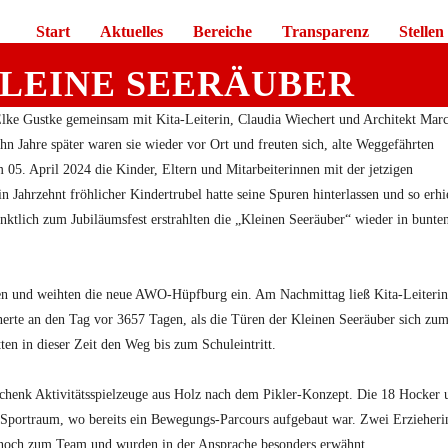
Start
Aktuelles
Bereiche
Transparenz
Stellen
KLEINE SEERÄUBER
Elke Gustke gemeinsam mit Kita-Leiterin, Claudia Wiechert und Architekt Mar
 Jahre später waren sie wieder vor Ort und freuten sich, alte Weggefährten
 05. April 2024 die Kinder, Eltern und Mitarbeiterinnen mit der jetzigen
n Jahrzehnt fröhlicher Kindertrubel hatte seine Spuren hinterlassen und so erhi
ktlich zum Jubiläumsfest erstrahlten die „Kleinen Seeräuber“ wieder in bunte
ssen und weihten die neue AWO-Hüpfburg ein. Am Nachmittag ließ Kita-Leiterin
nerte an den Tag vor 3657 Tagen, als die Türen der Kleinen Seeräuber sich zu
ten in dieser Zeit den Weg bis zum Schuleintritt.
chenk Aktivitätsspielzeuge aus Holz nach dem Pikler-Konzept. Die 18 Hocker 
 Sportraum, wo bereits ein Bewegungs-Parcours aufgebaut war. Zwei Erzieheri
e noch zum Team und wurden in der Ansprache besonders erwähnt.