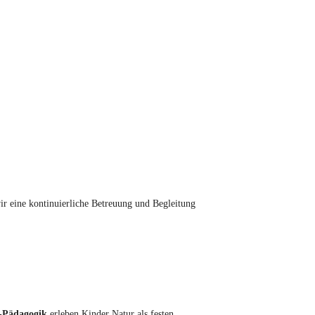
ir eine kontinuierliche Betreuung und Begleitung
v-Pädagogik
erleben Kinder Natur als festen