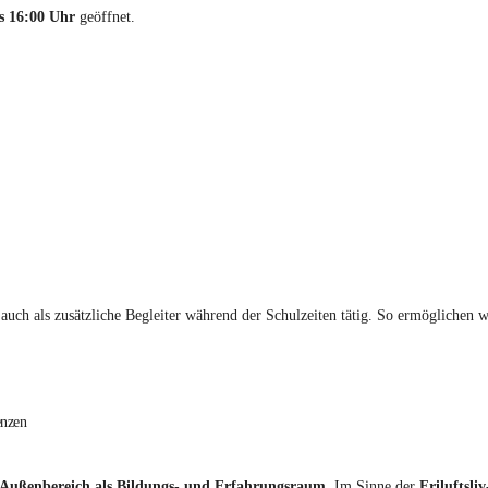
s 16:00 Uhr
geöffnet.
auch als zusätzliche Begleiter während der Schulzeiten tätig. So ermöglichen w
enzen
Außenbereich als Bildungs- und Erfahrungsraum
. Im Sinne der
Friluftsli