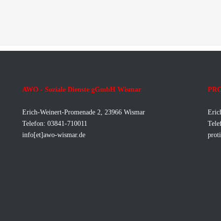
AWO - Soziale Dienste gGmbH Wismar
PRO
Erich-Weinert-Promenade 2, 23966 Wismar
Eric
Telefon: 03841-710011
Tele
info[et]awo-wismar.de
prot