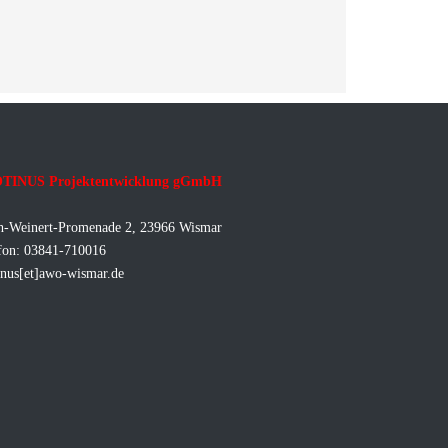
TINUS Projektentwicklung gGmbH
h-Weinert-Promenade 2, 23966 Wismar
fon: 03841-710016
inus[et]awo-wismar.de