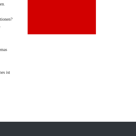
MITGLIED
en.
WERDEN
ationen?
e
emas
es ist