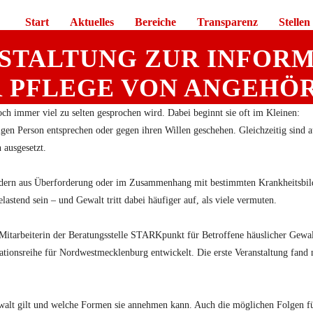
Start
Aktuelles
Bereiche
Transparenz
Stellen
STALTUNG ZUR INFORM
R PFLEGE VON ANGEHÖ
och immer viel zu selten gesprochen wird. Dabei beginnt sie oft im Kleinen:
igen Person entsprechen oder gegen ihren Willen geschehen. Gleichzeitig sind 
 ausgesetzt.
sondern aus Überforderung oder im Zusammenhang mit bestimmten Krankheitsbil
astend sein – und Gewalt tritt dabei häufiger auf, als viele vermuten.
Mitarbeiterin der Beratungsstelle STARKpunkt für Betroffene häuslicher Gewa
ionsreihe für Nordwestmecklenburg entwickelt. Die erste Veranstaltung fand
walt gilt und welche Formen sie annehmen kann. Auch die möglichen Folgen f