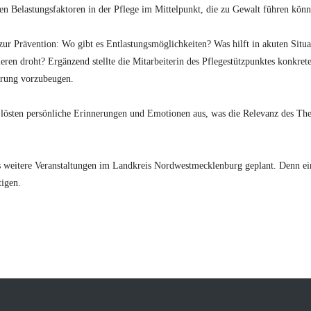
den Belastungsfaktoren in der Pflege im Mittelpunkt, die zu Gewalt führen könn
 zur Prävention: Wo gibt es Entlastungsmöglichkeiten? Was hilft in akuten Situ
ren droht? Ergänzend stellte die Mitarbeiterin des Pflegestützpunktes konkret
erung vorzubeugen.
e lösten persönliche Erinnerungen und Emotionen aus, was die Relevanz des Th
s weitere Veranstaltungen im Landkreis Nordwestmecklenburg geplant. Denn ein
tigen.