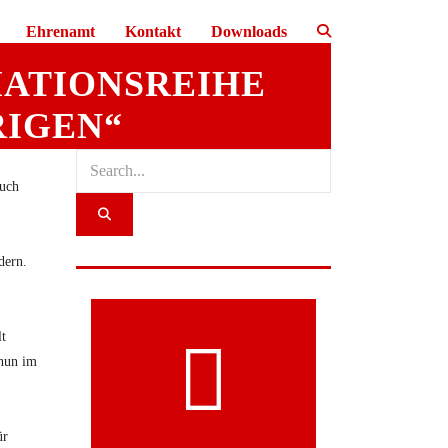
Ehrenamt
Kontakt
Downloads
ATIONSREIHE
RIGEN“
auch
dern.
lt
 nun im
ür