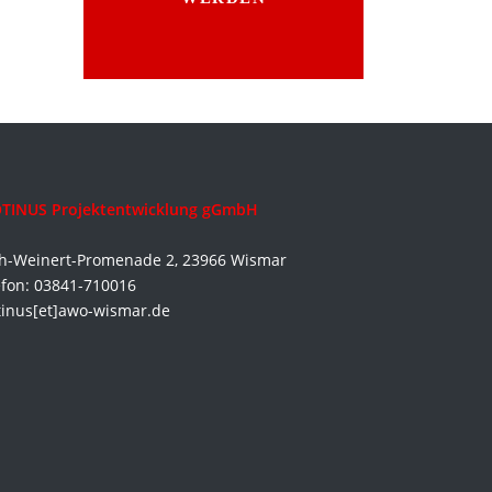
TINUS Projektentwicklung gGmbH
ch-Weinert-Promenade 2, 23966 Wismar
efon: 03841-710016
tinus[et]awo-wismar.de