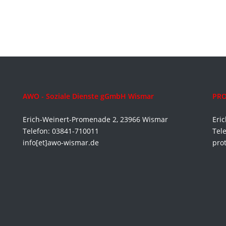
AWO - Soziale Dienste gGmbH Wismar
PRO
Erich-Weinert-Promenade 2, 23966 Wismar
Eri
Telefon: 03841-710011
Tel
info[et]awo-wismar.de
pro