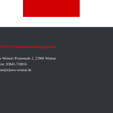
TINUS Projektentwicklung gGmbH
h-Weinert-Promenade 2, 23966 Wismar
fon: 03841-710016
inus[et]awo-wismar.de