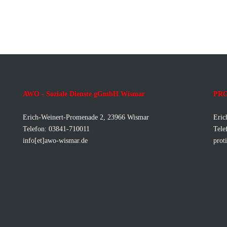
AWO - Soziale Dienste gGmbH Wismar
PRO
Erich-Weinert-Promenade 2, 23966 Wismar
Eric
Telefon: 03841-710011
Tele
info[et]awo-wismar.de
prot