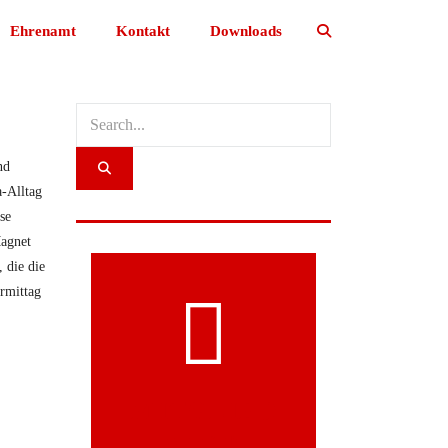
Ehrenamt
Kontakt
Downloads
nd
a-Alltag
se
Magnet
 die die
ormittag
MITGLIED
WERDEN