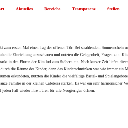
art
Aktuelles
Bereiche
Transparenz
Stellen
ki zum ersten Mal einen Tag der offenen Tür. Bei strahlendem Sonnenschein u
uhe die Einrichtung anzuschauen und nutzten die Gelegenheit, Fragen zum Kit
arkt in den Fluren der Kita lud zum Stöbern ein. Nach kurzer Zeit liefen diver
n durch die Räume der Kinder, denn das Kinderschminken war wie immer ein 
umen erkundeten, nutzten die Kinder die vielfältige Bastel- und Spielangebote,
ganze Familie in der kleinen Cafeteria stärken. Es war ein sehr harmonischer V
f jeden Fall wieder ihre Türen für alle Neugierigen öffnen.