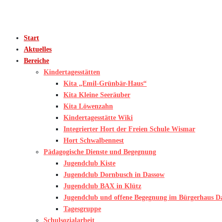
Start
Aktuelles
Bereiche
Kindertagesstätten
Kita „Emil-Grünbär-Haus“
Kita Kleine Seeräuber
Kita Löwenzahn
Kindertagesstätte Wiki
Integrierter Hort der Freien Schule Wismar
Hort Schwalbennest
Pädagogische Dienste und Begegnung
Jugendclub Kiste
Jugendclub Dornbusch in Dassow
Jugendclub BAX in Klütz
Jugendclub und offene Begegnung im Bürgerhaus D
Tagesgruppe
Schulsozialarbeit