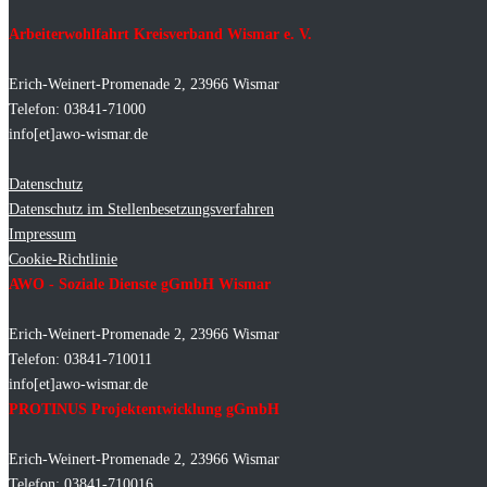
Arbeiterwohlfahrt Kreisverband Wismar e. V.
Erich-Weinert-Promenade 2, 23966 Wismar
Telefon: 03841-71000
info[et]awo-wismar.de
Datenschutz
Datenschutz im Stellenbesetzungsverfahren
Impressum
Cookie-Richtlinie
AWO - Soziale Dienste gGmbH Wismar
Erich-Weinert-Promenade 2, 23966 Wismar
Telefon: 03841-710011
info[et]awo-wismar.de
PROTINUS Projektentwicklung gGmbH
Erich-Weinert-Promenade 2, 23966 Wismar
Telefon: 03841-710016