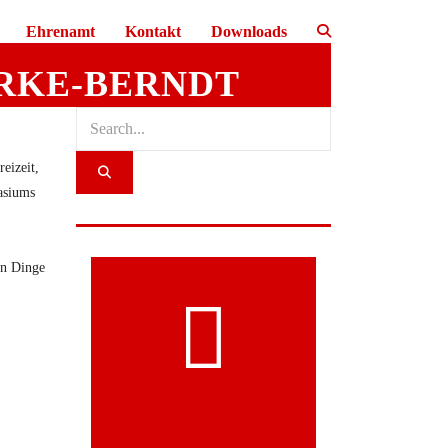
Ehrenamt
Kontakt
Downloads
RKE-BERNDT
eizeit,
asiums
en Dinge
MITGLIED
WERDEN