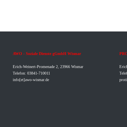
AWO - Soziale Dienste gGmbH Wismar
PRO
Erich-Weinert-Promenade 2, 23966 Wismar
Eric
Telefon: 03841-710011
Tele
info[et]awo-wismar.de
prot