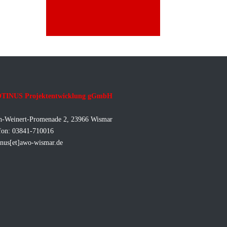
TINUS Projektentwicklung gGmbH
h-Weinert-Promenade 2, 23966 Wismar
fon: 03841-710016
inus[et]awo-wismar.de