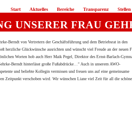
Start
Aktuelles
Bereiche
Transparenz
Stellen
NG UNSERER FRAU GEH
rke-Berndt von Vertretern der Geschäftsführung und dem Betriebsrat in den
ieß herzliche Glückwünsche ausrichten und wünscht viel Freude an der neuen Fr
rsönlichen Worten hob auch Herr Maik Pegel, Direktor des Ernst-Barlach-Gymn
Gehrke-Berndt hinterlässt große Fußabdrücke…“ Auch in unserem AWO-
ompetente und beliebte Kollegin vermissen und freuen uns auf eine gemeinsame
ren Zeitpunkt verschoben wird. Wir wünschen Liane viel Zeit für all die schön